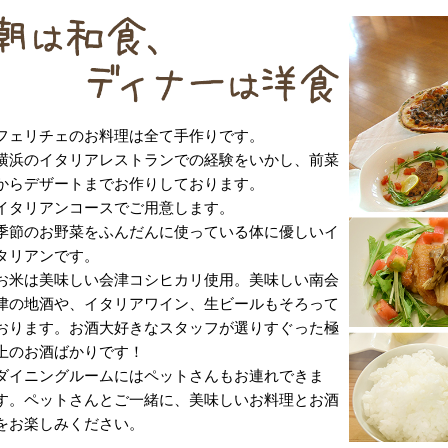
フェリチェのお料理は全て手作りです。
横浜のイタリアレストランでの経験をいかし、前菜
からデザートまでお作りしております。
イタリアンコースでご用意します。
季節のお野菜をふんだんに使っている体に優しいイ
タリアンです。
お米は美味しい会津コシヒカリ使用。美味しい南会
津の地酒や、イタリアワイン、生ビールもそろって
おります。お酒大好きなスタッフが選りすぐった極
上のお酒ばかりです！
ダイニングルームにはペットさんもお連れできま
す。ペットさんとご一緒に、美味しいお料理とお酒
をお楽しみください。