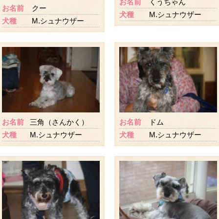
お名前
くうちゃん
お名前
クー
犬種
M.シュナウザー
犬種
M.シュナウザー
お名前
三角（さんかく）
お名前
ドム
犬種
M.シュナウザー
犬種
M.シュナウザー