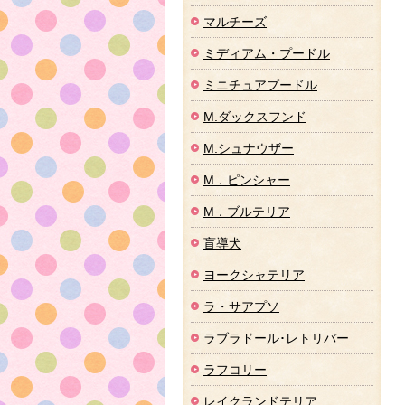
マルチーズ
ミディアム・プードル
ミニチュアプードル
M.ダックスフンド
M.シュナウザー
M．ピンシャー
M．ブルテリア
盲導犬
ヨークシャテリア
ラ・サアプソ
ラブラドール･レトリバー
ラフコリー
レイクランドテリア