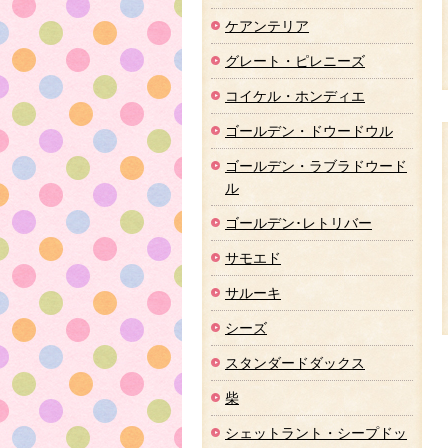
ケアンテリア
グレート・ピレニーズ
コイケル・ホンディエ
ゴールデン・ドウードウル
ゴールデン・ラブラドウード
ル
ゴールデン･レトリバー
サモエド
サルーキ
シーズ
スタンダードダックス
柴
シェットラント・シープドッ