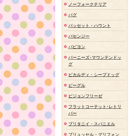
ノーフォークテリア
パグ
バッセット・ハウント
バセンジー
パピヨン
バーニーズ･マウンテンドッ
グ
ピカルディ・シープドッグ
ビーグル
ビジョンフリーゼ
フラットコーテット･レトリ
バー
ブリタニイ・スパニエル
ブリュッセル・グリフォン