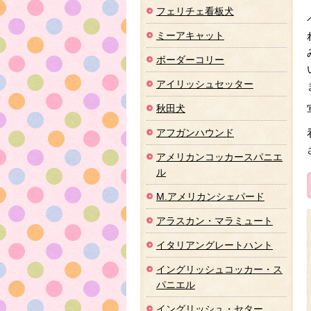
フェリチェ看板犬
ミーアキャット
ボーダーコリー
アイリッシュセッター
秋田犬
アフガンハウンド
アメリカンコッカースパニエ
ル
M.アメリカンシェパード
アラスカン・マラミュート
イタリアングレートハント
イングリッシュコッカー・ス
パニエル
イングリッシュ・セター