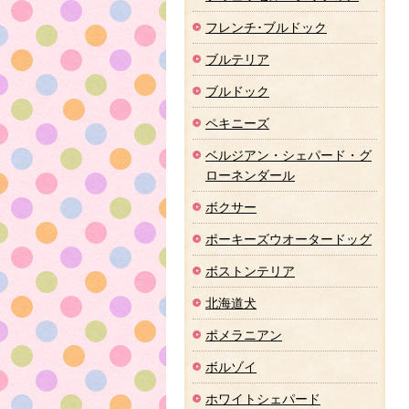
フレンチ･ブルドック
ブルテリア
ブルドック
ペキニーズ
ベルジアン・シェパード・グ
ローネンダール
ボクサー
ポーキーズウオータードッグ
ボストンテリア
北海道犬
ポメラニアン
ボルゾイ
ホワイトシェパード