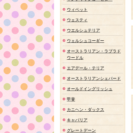
ウィペット
ウェスティ
ウエルシュテリア
ウェルシュコーギー
オーストラリアン・ラブラド
ウードル
エアデール・テリア
オーストラリアンシェパード
オールドイングリッシュ
甲斐
カニヘン・ダックス
キャバリア
グレートデーン