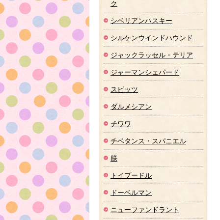
ク
シベリアンハスキー
シルケンウインドハウンド
ジャックラッセル・テリア
ジャーマンシェパード
スピッツ
ダルメシアン
チワワ
チベタンス・スパニエル
朕
トイプードル
ドーベルマン
ニューファンドラント