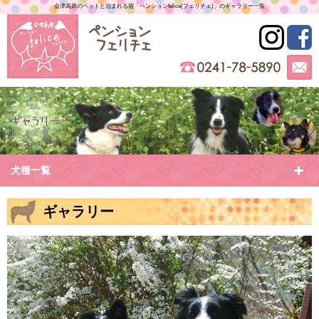
会津高原のペットと泊まれる宿「ペンションfelice(フェリチェ)」のギャラリー一覧
犬種一覧
ギャラリー