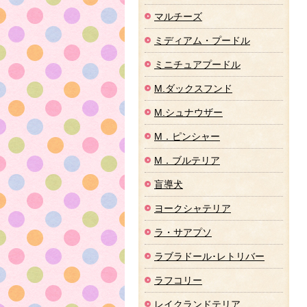
マルチーズ
ミディアム・プードル
ミニチュアプードル
M.ダックスフンド
M.シュナウザー
M．ピンシャー
M．ブルテリア
盲導犬
ヨークシャテリア
ラ・サアプソ
ラブラドール･レトリバー
ラフコリー
レイクランドテリア