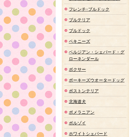
フレンチ･ブルドック
ブルテリア
ブルドック
ペキニーズ
ベルジアン・シェパード・グ
ローネンダール
ボクサー
ポーキーズウオータードッグ
ボストンテリア
北海道犬
ポメラニアン
ボルゾイ
ホワイトシェパード