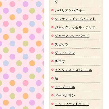
ク
シベリアンハスキー
シルケンウインドハウンド
ジャックラッセル・テリア
ジャーマンシェパード
スピッツ
ダルメシアン
チワワ
チベタンス・スパニエル
朕
トイプードル
ドーベルマン
ニューファンドラント