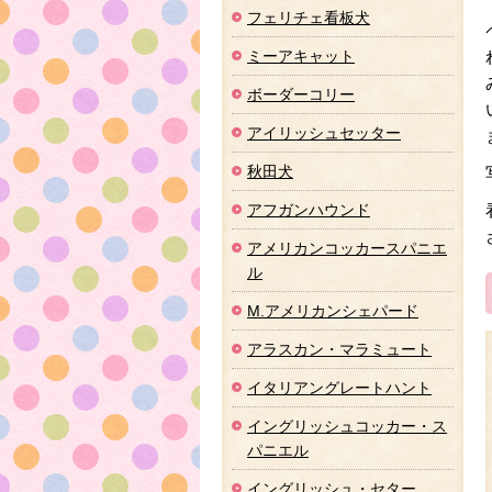
フェリチェ看板犬
ミーアキャット
ボーダーコリー
アイリッシュセッター
秋田犬
アフガンハウンド
アメリカンコッカースパニエ
ル
M.アメリカンシェパード
アラスカン・マラミュート
イタリアングレートハント
イングリッシュコッカー・ス
パニエル
イングリッシュ・セター