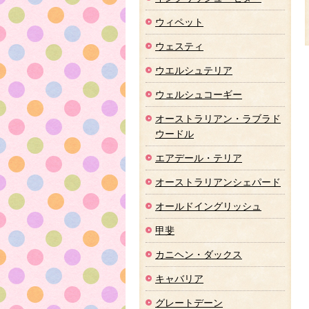
ウィペット
ウェスティ
ウエルシュテリア
ウェルシュコーギー
オーストラリアン・ラブラド
ウードル
エアデール・テリア
オーストラリアンシェパード
オールドイングリッシュ
甲斐
カニヘン・ダックス
キャバリア
グレートデーン