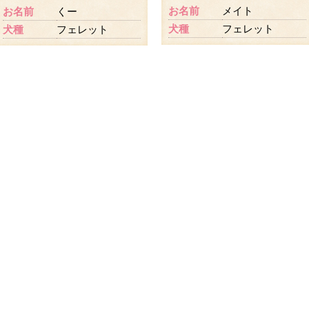
お名前
メイト
お名前
くー
犬種
フェレット
犬種
フェレット