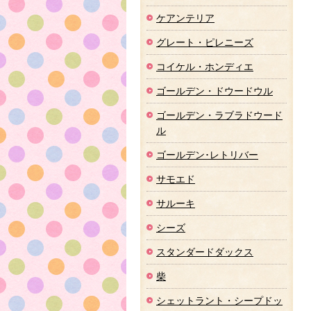
ケアンテリア
グレート・ピレニーズ
コイケル・ホンディエ
ゴールデン・ドウードウル
ゴールデン・ラブラドウード
ル
ゴールデン･レトリバー
サモエド
サルーキ
シーズ
スタンダードダックス
柴
シェットラント・シープドッ