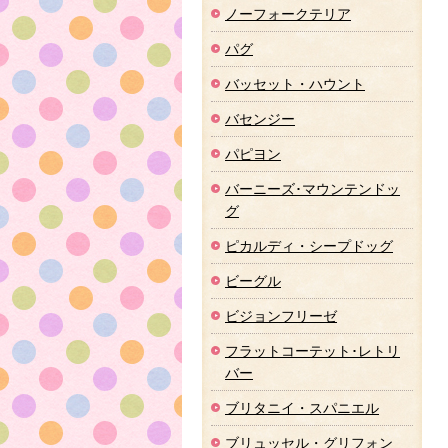
ノーフォークテリア
パグ
バッセット・ハウント
バセンジー
パピヨン
バーニーズ･マウンテンドッ
グ
ピカルディ・シープドッグ
ビーグル
ビジョンフリーゼ
フラットコーテット･レトリ
バー
ブリタニイ・スパニエル
ブリュッセル・グリフォン