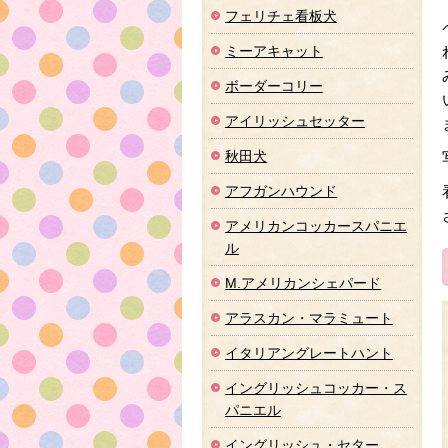
フェリチェ看板犬
ミーアキャット
ボーダーコリー
アイリッシュセッター
秋田犬
アフガンハウンド
アメリカンコッカースパニエ
ル
M.アメリカンシェパード
アラスカン・マラミュート
イタリアングレートハント
イングリッシュコッカー・ス
パニエル
イングリッシュ・セター