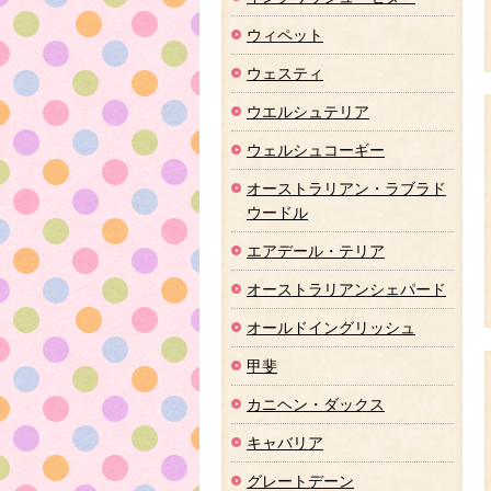
ウィペット
ウェスティ
ウエルシュテリア
ウェルシュコーギー
オーストラリアン・ラブラド
ウードル
エアデール・テリア
オーストラリアンシェパード
オールドイングリッシュ
甲斐
カニヘン・ダックス
キャバリア
グレートデーン