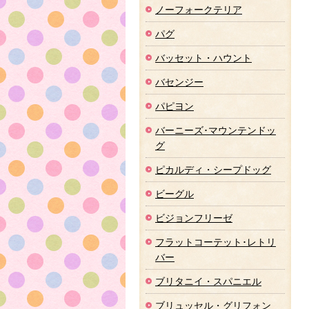
ノーフォークテリア
パグ
バッセット・ハウント
バセンジー
パピヨン
バーニーズ･マウンテンドッ
グ
ピカルディ・シープドッグ
ビーグル
ビジョンフリーゼ
フラットコーテット･レトリ
バー
ブリタニイ・スパニエル
ブリュッセル・グリフォン