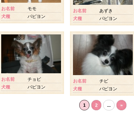
お名前
モモ
お名前
あずき
犬種
パピヨン
犬種
パピヨン
お名前
チョビ
お名前
チビ
犬種
パピヨン
犬種
パピヨン
1
2
...
»