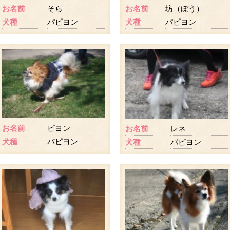
お名前
そら
お名前
坊（ぼう）
犬種
パピヨン
犬種
パピヨン
お名前
ピヨン
お名前
レネ
犬種
パピヨン
犬種
パピヨン