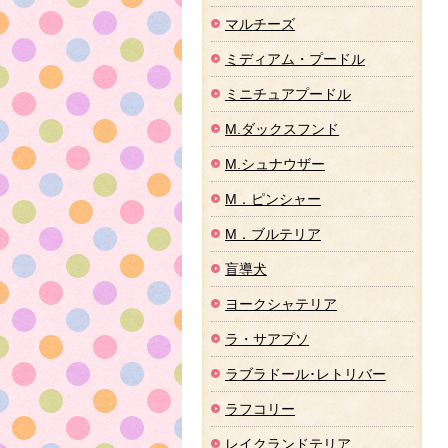
マルチーズ
ミディアム・プードル
ミニチュアプードル
M.ダックスフンド
M.シュナウザー
M．ピンシャー
M．ブルテリア
盲導犬
ヨークシャテリア
ラ・サアプソ
ラブラドール･レトリバー
ラフコリー
レイクランドテリア