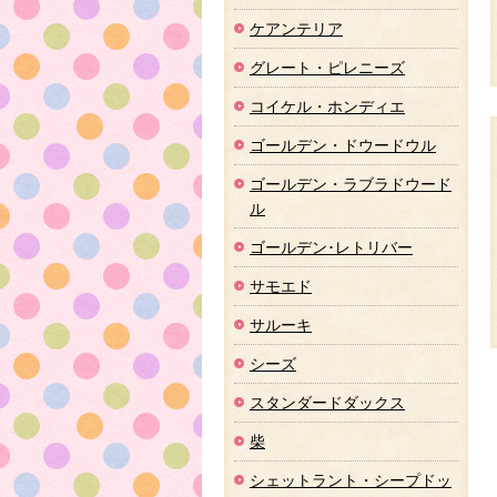
ケアンテリア
グレート・ピレニーズ
コイケル・ホンディエ
ゴールデン・ドウードウル
ゴールデン・ラブラドウード
ル
ゴールデン･レトリバー
サモエド
サルーキ
シーズ
スタンダードダックス
柴
シェットラント・シープドッ