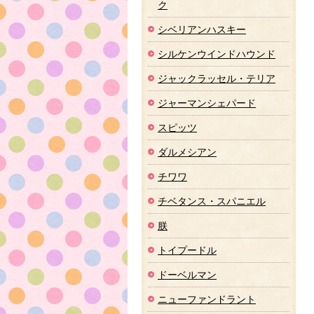
ク
シベリアンハスキー
シルケンウインドハウンド
ジャックラッセル・テリア
ジャーマンシェパード
スピッツ
ダルメシアン
チワワ
チベタンス・スパニエル
朕
トイプードル
ドーベルマン
ニューファンドラント