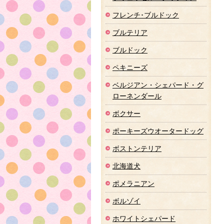
フレンチ･ブルドック
ブルテリア
ブルドック
ペキニーズ
ベルジアン・シェパード・グ
ローネンダール
ボクサー
ポーキーズウオータードッグ
ボストンテリア
北海道犬
ポメラニアン
ボルゾイ
ホワイトシェパード