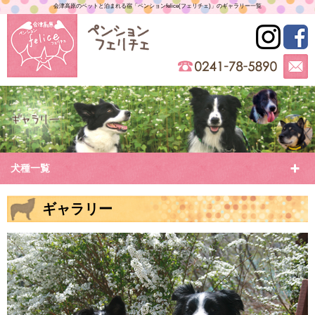
会津高原のペットと泊まれる宿「ペンションfelice(フェリチェ)」のギャラリー一覧
犬種一覧
ギャラリー